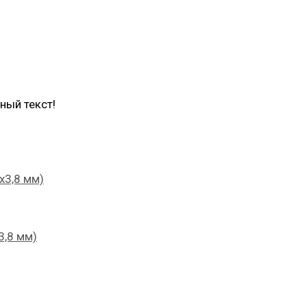
ный текст!
х3,8 мм)
3,8 мм)