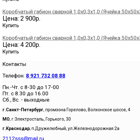
Коробчатый габион сварной 1,0х0,3х1,0 (Ячейка 50х50х
Цена: 2 900р.
Купить
Коробчатый габион сварной 1,0х0,3х1,0 (Ячейка 50х50х
Цена: 4 200р.
Купить
Контакты
Телефон:
8 921 732 08 88
Пн.-Чт. с 8-30 до 17-00
Пт. с 8.30 до 16.00
Сб., Вс. - выходные
г.Санкт-Петербург
, промзона Горелово, Волхонское шоссе, 4
МО
, г.Электросталь, Горького, 30
г.Краснодар
, п.Дружелюбный, ул.Железнодорожная 2а
2112sss@mail.ru