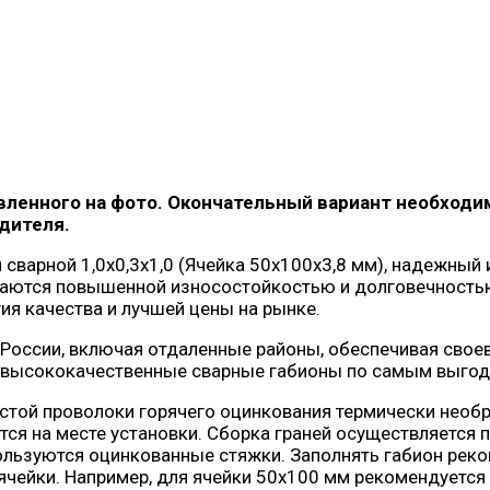
ленного на фото. Окончательный вариант необходимо
дителя.
сварной 1,0х0,3х1,0 (Ячейка 50х100х3,8 мм), надежный
ичаются повышенной износостойкостью и долговечностью
ия качества и лучшей цены на рынке.
России, включая отдаленные районы, обеспечивая своев
м высококачественные сварные габионы по самым выго
стой проволоки горячего оцинкования термически необр
ся на месте установки. Сборка граней осуществляется 
ользуются оцинкованные стяжки. Заполнять габион реко
ячейки. Например, для ячейки 50х100 мм рекомендуется