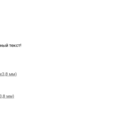
ный текст!
х3,8 мм)
3,8 мм)