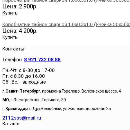
Коробчатый габион сварной 1,0х0,3х1,0 (Ячейка 50х50х
Цена: 2 900р.
Купить
Коробчатый габион сварной 1,0х0,3х1,0 (Ячейка 50х50х
Цена: 4 200р.
Купить
Контакты
Телефон:
8 921 732 08 88
Пн.-Чт. с 8-30 до 17-00
Пт. с 8.30 до 16.00
Сб., Вс. - выходные
г.Санкт-Петербург
, промзона Горелово, Волхонское шоссе, 4
МО
, г.Электросталь, Горького, 30
г.Краснодар
, п.Дружелюбный, ул.Железнодорожная 2а
2112sss@mail.ru
Каталог