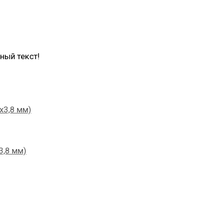
ный текст!
х3,8 мм)
3,8 мм)